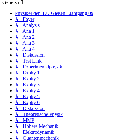
Gehe zu
Physiker der JLU Gießen - Jahrgang 09
↳ Foyer
↳ Analysis
↳ Ana 1
↳ Ana 2
↳ Ana 3
↳ Ana 4
↳ Diskussion
↳ Test Link
↳ Experimentalphysik
↳ Exphy 1
↳ Exphy 2
↳ Exphy 3
↳ Exphy 4
↳ Exphy 5
↳ Exphy 6
↳ Diskussion
↳ Theoretische Physik
↳ MMP
↳ Höhere Mechanik
↳ Elektrodynamik
↳ Quantenmechanik