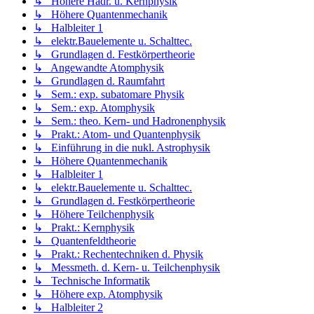
↳ Höhere Hadr. u. Kernphysik
↳ Höhere Quantenmechanik
↳ Halbleiter 1
↳ elektr.Bauelemente u. Schalttec.
↳ Grundlagen d. Festkörpertheorie
↳ Angewandte Atomphysik
↳ Grundlagen d. Raumfahrt
↳ Sem.: exp. subatomare Physik
↳ Sem.: exp. Atomphysik
↳ Sem.: theo. Kern- und Hadronenphysik
↳ Prakt.: Atom- und Quantenphysik
↳ Einführung in die nukl. Astrophysik
↳ Höhere Quantenmechanik
↳ Halbleiter 1
↳ elektr.Bauelemente u. Schalttec.
↳ Grundlagen d. Festkörpertheorie
↳ Höhere Teilchenphysik
↳ Prakt.: Kernphysik
↳ Quantenfeldtheorie
↳ Prakt.: Rechentechniken d. Physik
↳ Messmeth. d. Kern- u. Teilchenphysik
↳ Technische Informatik
↳ Höhere exp. Atomphysik
↳ Halbleiter 2