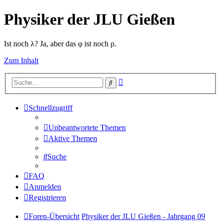
Physiker der JLU Gießen
Ist noch λ? Ja, aber das φ ist noch ρ.
Zum Inhalt
Erweiterte
Suche
Suche
Schnellzugriff
Unbeantwortete Themen
Aktive Themen
Suche
FAQ
Anmelden
Registrieren
Foren-Übersicht
Physiker der JLU Gießen - Jahrgang 09