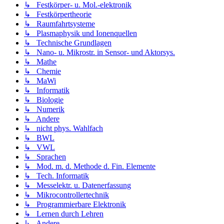
↳ Festkörper- u. Mol.-elektronik
↳ Festkörpertheorie
↳ Raumfahrtsysteme
↳ Plasmaphysik und Ionenquellen
↳ Technische Grundlagen
↳ Nano- u. Mikrostr. in Sensor- und Aktorsys.
↳ Mathe
↳ Chemie
↳ MaWi
↳ Informatik
↳ Biologie
↳ Numerik
↳ Andere
↳ nicht phys. Wahlfach
↳ BWL
↳ VWL
↳ Sprachen
↳ Mod. m. d. Methode d. Fin. Elemente
↳ Tech. Informatik
↳ Messelektr. u. Datenerfassung
↳ Mikrocontrollertechnik
↳ Programmierbare Elektronik
↳ Lernen durch Lehren
↳ Andere