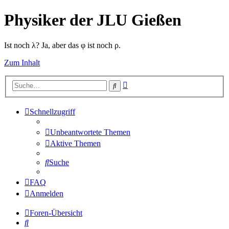
Physiker der JLU Gießen
Ist noch λ? Ja, aber das φ ist noch ρ.
Zum Inhalt
Erweiterte
Suche
Suche
Schnellzugriff
Unbeantwortete Themen
Aktive Themen
Suche
FAQ
Anmelden
Foren-Übersicht
Suche