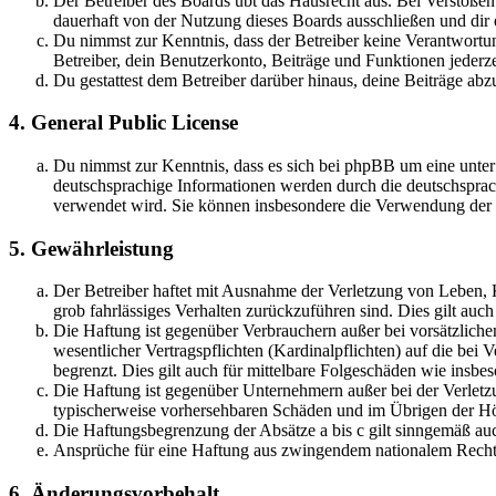
Der Betreiber des Boards übt das Hausrecht aus. Bei Verstöße
dauerhaft von der Nutzung dieses Boards ausschließen und dir e
Du nimmst zur Kenntnis, dass der Betreiber keine Verantwortung 
Betreiber, dein Benutzerkonto, Beiträge und Funktionen jederze
Du gestattest dem Betreiber darüber hinaus, deine Beiträge abz
4. General Public License
Du nimmst zur Kenntnis, dass es sich bei phpBB um eine unter
deutschsprachige Informationen werden durch die deutschsprac
verwendet wird. Sie können insbesondere die Verwendung der S
5. Gewährleistung
Der Betreiber haftet mit Ausnahme der Verletzung von Leben, Kö
grob fahrlässiges Verhalten zurückzuführen sind. Dies gilt au
Die Haftung ist gegenüber Verbrauchern außer bei vorsätzlich
wesentlicher Vertragspflichten (Kardinalpflichten) auf die be
begrenzt. Dies gilt auch für mittelbare Folgeschäden wie ins
Die Haftung ist gegenüber Unternehmern außer bei der Verletzu
typischerweise vorhersehbaren Schäden und im Übrigen der Höh
Die Haftungsbegrenzung der Absätze a bis c gilt sinngemäß auc
Ansprüche für eine Haftung aus zwingendem nationalem Recht 
6. Änderungsvorbehalt