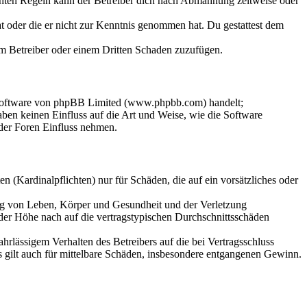
chten Regeln kann der Betreiber dich nach Abmahnung zeitweise oder
hat oder die er nicht zur Kenntnis genommen hat. Du gestattest dem
dem Betreiber oder einem Dritten Schaden zuzufügen.
-Software von phpBB Limited (www.phpbb.com) handelt;
en keinen Einfluss auf die Art und Weise, wie die Software
der Foren Einfluss nehmen.
 (Kardinalpflichten) nur für Schäden, die auf ein vorsätzliches oder
ung von Leben, Körper und Gesundheit und der Verletzung
 der Höhe nach auf die vertragstypischen Durchschnittsschäden
rlässigem Verhalten des Betreibers auf die bei Vertragsschluss
 gilt auch für mittelbare Schäden, insbesondere entgangenen Gewinn.