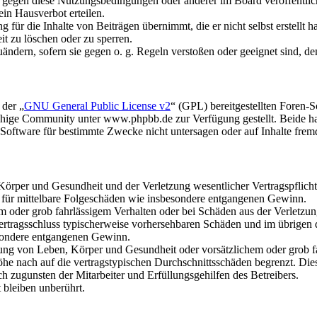
n gegen diese Nutzungsbedingungen oder anderer im Board veröffentli
in Hausverbot erteilen.
für die Inhalte von Beiträgen übernimmt, die er nicht selbst erstellt 
it zu löschen oder zu sperren.
uändern, sofern sie gegen o. g. Regeln verstoßen oder geeignet sind, 
 der „
GNU General Public License v2
“ (GPL) bereitgestellten Foren
hige Community unter www.phpbb.de zur Verfügung gestellt. Beide hab
oftware für bestimmte Zwecke nicht untersagen oder auf Inhalte frem
rper und Gesundheit und der Verletzung wesentlicher Vertragspflichten
ch für mittelbare Folgeschäden wie insbesondere entgangenen Gewinn.
em oder grob fahrlässigem Verhalten oder bei Schäden aus der Verletz
i Vertragsschluss typischerweise vorhersehbaren Schäden und im übrigen
besondere entgangenen Gewinn.
ng von Leben, Körper und Gesundheit oder vorsätzlichem oder grob fah
e nach auf die vertragstypischen Durchschnittsschäden begrenzt. Dies
h zugunsten der Mitarbeiter und Erfüllungsgehilfen des Betreibers.
bleiben unberührt.