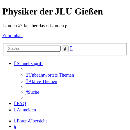
Physiker der JLU Gießen
Ist noch λ? Ja, aber das φ ist noch ρ.
Zum Inhalt
Erweiterte
Suche
Suche
Schnellzugriff
Unbeantwortete Themen
Aktive Themen
Suche
FAQ
Anmelden
Foren-Übersicht
Suche