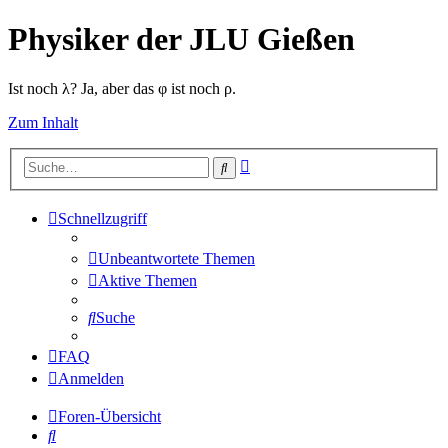
Physiker der JLU Gießen
Ist noch λ? Ja, aber das φ ist noch ρ.
Zum Inhalt
Erweiterte
Suche
Suche
Schnellzugriff
Unbeantwortete Themen
Aktive Themen
Suche
FAQ
Anmelden
Foren-Übersicht
Suche