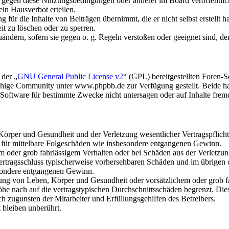
n gegen diese Nutzungsbedingungen oder anderer im Board veröffentli
in Hausverbot erteilen.
für die Inhalte von Beiträgen übernimmt, die er nicht selbst erstellt 
it zu löschen oder zu sperren.
uändern, sofern sie gegen o. g. Regeln verstoßen oder geeignet sind, 
 der „
GNU General Public License v2
“ (GPL) bereitgestellten Foren
hige Community unter www.phpbb.de zur Verfügung gestellt. Beide hab
oftware für bestimmte Zwecke nicht untersagen oder auf Inhalte frem
rper und Gesundheit und der Verletzung wesentlicher Vertragspflichten
ch für mittelbare Folgeschäden wie insbesondere entgangenen Gewinn.
em oder grob fahrlässigem Verhalten oder bei Schäden aus der Verletz
i Vertragsschluss typischerweise vorhersehbaren Schäden und im übrigen
besondere entgangenen Gewinn.
ng von Leben, Körper und Gesundheit oder vorsätzlichem oder grob fah
e nach auf die vertragstypischen Durchschnittsschäden begrenzt. Dies
h zugunsten der Mitarbeiter und Erfüllungsgehilfen des Betreibers.
bleiben unberührt.