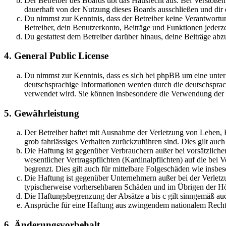
Der Betreiber des Boards übt das Hausrecht aus. Bei Verstöße
dauerhaft von der Nutzung dieses Boards ausschließen und dir e
Du nimmst zur Kenntnis, dass der Betreiber keine Verantwortung 
Betreiber, dein Benutzerkonto, Beiträge und Funktionen jederze
Du gestattest dem Betreiber darüber hinaus, deine Beiträge abz
4. General Public License
Du nimmst zur Kenntnis, dass es sich bei phpBB um eine unter
deutschsprachige Informationen werden durch die deutschsprac
verwendet wird. Sie können insbesondere die Verwendung der S
5. Gewährleistung
Der Betreiber haftet mit Ausnahme der Verletzung von Leben, Kö
grob fahrlässiges Verhalten zurückzuführen sind. Dies gilt au
Die Haftung ist gegenüber Verbrauchern außer bei vorsätzlich
wesentlicher Vertragspflichten (Kardinalpflichten) auf die be
begrenzt. Dies gilt auch für mittelbare Folgeschäden wie ins
Die Haftung ist gegenüber Unternehmern außer bei der Verletzu
typischerweise vorhersehbaren Schäden und im Übrigen der Höh
Die Haftungsbegrenzung der Absätze a bis c gilt sinngemäß auc
Ansprüche für eine Haftung aus zwingendem nationalem Recht 
6. Änderungsvorbehalt