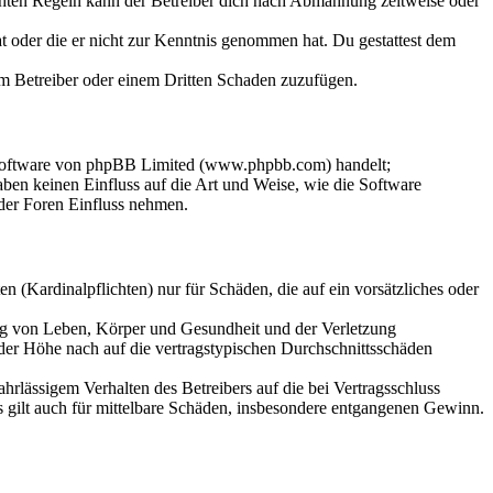
chten Regeln kann der Betreiber dich nach Abmahnung zeitweise oder
hat oder die er nicht zur Kenntnis genommen hat. Du gestattest dem
dem Betreiber oder einem Dritten Schaden zuzufügen.
-Software von phpBB Limited (www.phpbb.com) handelt;
en keinen Einfluss auf die Art und Weise, wie die Software
der Foren Einfluss nehmen.
 (Kardinalpflichten) nur für Schäden, die auf ein vorsätzliches oder
ung von Leben, Körper und Gesundheit und der Verletzung
 der Höhe nach auf die vertragstypischen Durchschnittsschäden
rlässigem Verhalten des Betreibers auf die bei Vertragsschluss
 gilt auch für mittelbare Schäden, insbesondere entgangenen Gewinn.