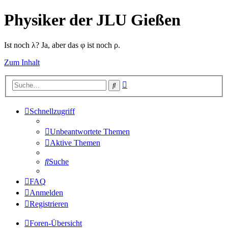
Physiker der JLU Gießen
Ist noch λ? Ja, aber das φ ist noch ρ.
Zum Inhalt
Erweiterte
Suche
Suche
Schnellzugriff
Unbeantwortete Themen
Aktive Themen
Suche
FAQ
Anmelden
Registrieren
Foren-Übersicht