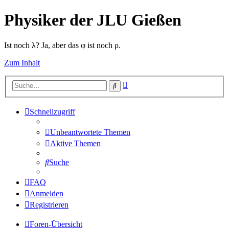
Physiker der JLU Gießen
Ist noch λ? Ja, aber das φ ist noch ρ.
Zum Inhalt
Erweiterte
Suche
Suche
Schnellzugriff
Unbeantwortete Themen
Aktive Themen
Suche
FAQ
Anmelden
Registrieren
Foren-Übersicht