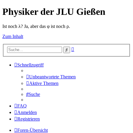
Physiker der JLU Gießen
Ist noch λ? Ja, aber das φ ist noch ρ.
Zum Inhalt
Erweiterte
Suche
Suche
Schnellzugriff
Unbeantwortete Themen
Aktive Themen
Suche
FAQ
Anmelden
Registrieren
Foren-Übersicht